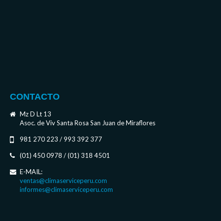
CONTACTO
Mz D Lt 13
Asoc. de Viv Santa Rosa San Juan de Miraflores
981 270 223 / 993 392 377
(01) 450 0978 / (01) 318 4501
E-MAIL:
ventas@climaserviceperu.com
informes@climaserviceperu.com